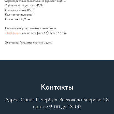
Характеристика срабатывания (кривая тока):: C
Страна производства: КИТАЙ
Степень защиты: IP20
Количество полюсов: 1
Коллекция: City9 Set
Наличие товара уточняйте у менеджера
info@3nap.ru
или по телефону +7(812)237-47-62
Электрика: Автоматы, счетчики, щиты
Контакты
Адрес: Санкт-Петербург Всеволода Боброва 28
пн-пт с 9-00 до 18-00