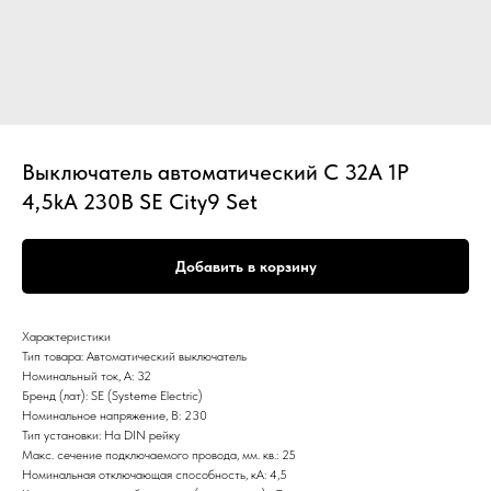
Выключатель автоматический С 32А 1P
4,5kA 230В SE City9 Set
Добавить в корзину
Характеристики
Тип товара: Автоматический выключатель
Номинальный ток, А: 32
Бренд (лат): SE (Systeme Electric)
Номинальное напряжение, В: 230
Тип установки: На DIN рейку
Макс. сечение подключаемого провода, мм. кв.: 25
Номинальная отключающая способность, кА: 4,5