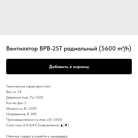
Вентилятор ВРВ-25Т радиальный (5600 m³/h)
Добавить в корзину
Технические характеристики
Вес, кг 28
Давление max, Па 1500
Кол-во фаз 3
Мощность, Вт 2200
Напряжение, В 380
Производительность max, м³/ч 5600
Сила тока, А 8.4/4.9 (подключение ▲/★)
Наличие товара уточняйте у менеджера