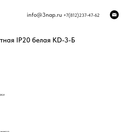
info@3nap.ru
+7(812)237-47-62
тная IP20 белая KD-3-Б
вки
джера