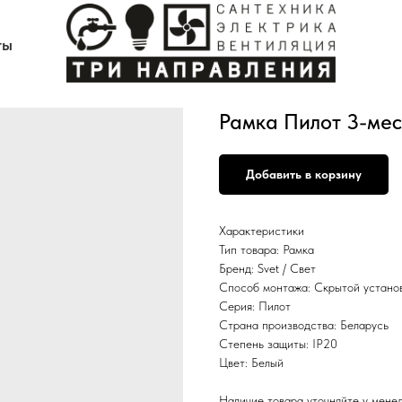
ты
Рамка Пилот 3-мес
Добавить в корзину
Характеристики
Тип товара: Рамка
Бренд: Svet / Свет
Способ монтажа: Скрытой устано
Серия: Пилот
Страна производства: Беларусь
Степень защиты: IP20
Цвет: Белый
Наличие товара уточняйте у мене