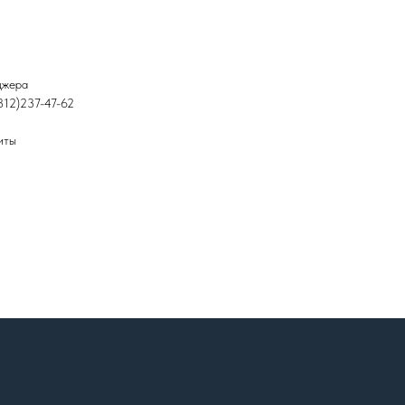
джера
812)237-47-62
иты