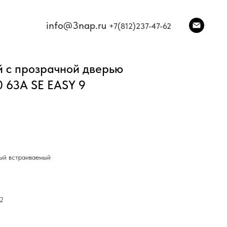
info@3nap.ru
+7(812)237-47-62
 с прозрачной дверью
0 63А SE EASY 9
ный встраиваемый
92