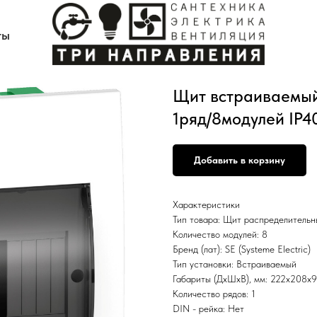
ты
Щит встраиваемый
1ряд/8модулей IP4
Добавить в корзину
Характеристики
Тип товара: Щит распределитель
Количество модулей: 8
Бренд (лат): SE (Systeme Electric)
Тип установки: Встраиваемый
Габариты (ДхШхВ), мм: 222х208х
Количество рядов: 1
DIN - рейка: Нет