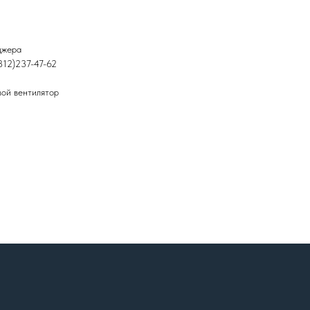
джера
812)237-47-62
ой вентилятор