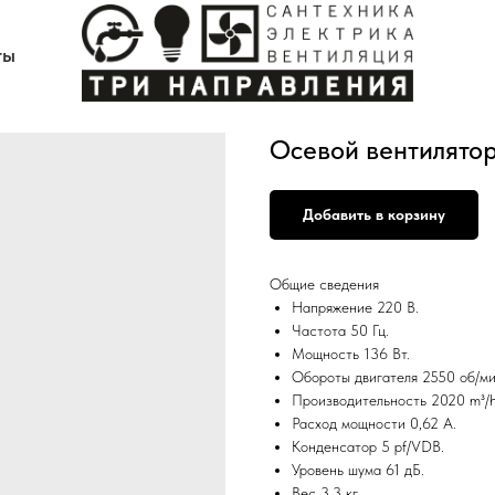
ты
Осевой вентилято
Добавить в корзину
Общие сведения
Напряжение 220 В.
Частота 50 Гц.
Мощность 136 Вт.
Обороты двигателя 2550 об/ми
Производительность 2020 m³/h
Расход мощности 0,62 А.
Конденсатор 5 pf/VDB.
Уровень шума 61 дБ.
Вес 3,3 кг.