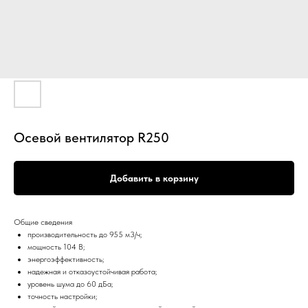
Осевой вентилятор R250
Добавить в корзину
Общие сведения
производительность до 955 м3/ч;
мощность 104 В;
энергоэффективность;
надежная и отказоустойчивая работа;
уровень шума до 60 дБа;
точность настройки;