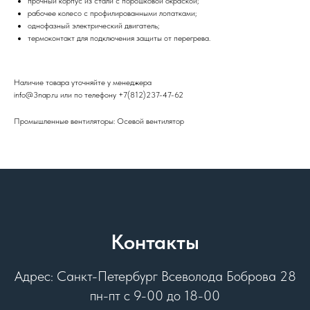
прочный корпус из стали с порошковой окраской;
рабочее колесо с профилированными лопатками;
однофазный электрический двигатель;
термоконтакт для подключения защиты от перегрева.
Наличие товара уточняйте у менеджера
info@3nap.ru или по телефону +7(812)237-47-62
Промышленные вентиляторы: Осевой вентилятор
Контакты
Адрес: Санкт-Петербург Всеволода Боброва 28
пн-пт с 9-00 до 18-00