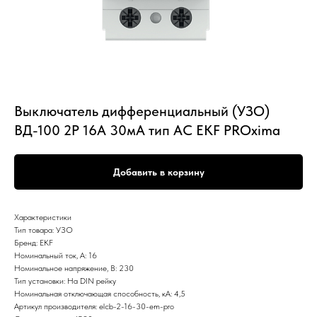
Выключатель дифференциальный (УЗО)
ВД-100 2Р 16А 30мА тип АС EKF PROxima
Добавить в корзину
Характеристики
Тип товара: УЗО
Бренд: EKF
Номинальный ток, А: 16
Номинальное напряжение, В: 230
Тип установки: На DIN рейку
Номинальная отключающая способность, кА: 4,5
Артикул производителя: elcb-2-16-30-em-pro